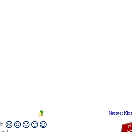
Næste: Klo
ide
mer)