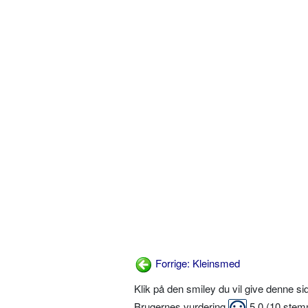
Forrige: Kleinsmed
Klik på den smiley du vil give denne s
Brugernes vurdering
5,0
(
10
stem