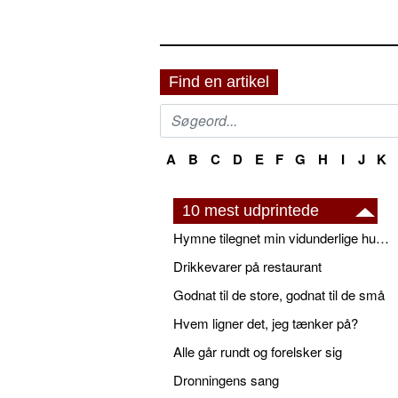
Find en artikel
A
B
C
D
E
F
G
H
I
J
K
10 mest udprintede
Hymne tilegnet min vidunderlige husbond
Drikkevarer på restaurant
Godnat til de store, godnat til de små
Hvem ligner det, jeg tænker på?
Alle går rundt og forelsker sig
Dronningens sang