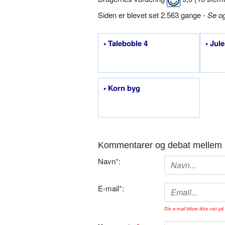
Siden er blevet set 2.563 gange -
Se o
• Taleboble 4
• Jul
• Korn byg
Kommentarer og debat mellem 
Navn
*
:
E-mail
*
:
Din e-mail bliver ikke vist på 