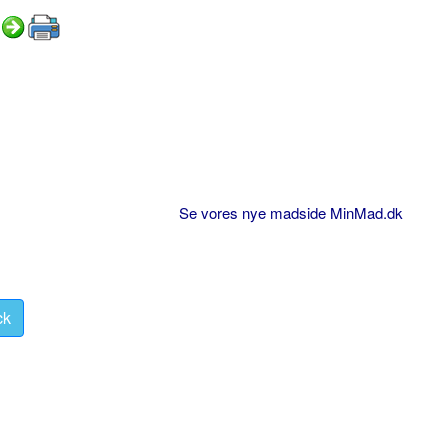
Se vores nye madside MinMad.dk
ck