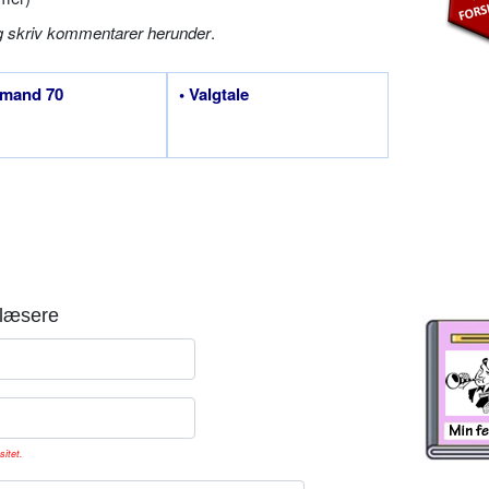
g skriv kommentarer herunder
.
emand 70
• Valgtale
læsere
sitet.