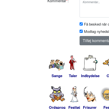
Kommentar
*
:
Få besked når d
Modtag nyhedsb
Sange
Taler
Indbydelse
C
Ordsprog
Festtøj
Frisurer
Fes