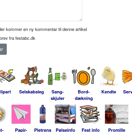
er kommer en ny kommentar til denne artikel
rev fra festabc.dk
lipart
Selskabsleg
Sang-
Bord-
Kendte
Serv
skjuler
dækning
t-
Papir-
Pletrens
Pølseinfo
Fest info
Promille