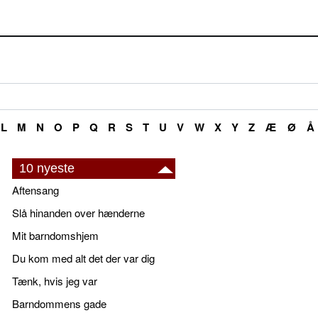
L
M
N
O
P
Q
R
S
T
U
V
W
X
Y
Z
Æ
Ø
Å
10 nyeste
Aftensang
Slå hinanden over hænderne
Mit barndomshjem
Du kom med alt det der var dig
Tænk, hvis jeg var
Barndommens gade