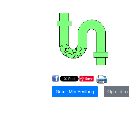
Save
Gem i Min Festbog
Opret din