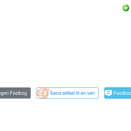
 egen Festbog
Send artikel til en ven
Feedba