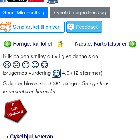
Gem i Min Festbog
Opret din egen Festbog
Send artikel til en ven
Feedback
Forrige: kartoffel
Næste: Kartoffelspirer
Klik på den smiley du vil give denne side
Brugernes vurdering
4,6
(
12
stemmer)
Siden er blevet set 3.381 gange -
Se og skriv
.
kommentarer herunder
• Cykelhjul veteran