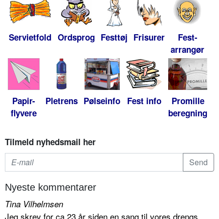
Servietfold
Ordsprog
Festtøj
Frisurer
Fest-
arrangør
Papir-
Pletrens
Pølseinfo
Fest info
Promille
flyvere
beregning
Tilmeld nyhedsmail her
Nyeste kommentarer
Tina Vilhelmsen
Jeg skrev for ca 23 år siden en sang til vores drengs