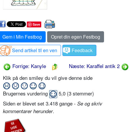
Save
Gem i Min Festbog
Opret din egen Festbog
Send artikel til en ven
Feedback
Forrige: Kanyle
Næste: Karaffel antik 2
Klik på den smiley du vil give denne side
Brugernes vurdering
5,0
(
3
stemmer)
Siden er blevet set 3.418 gange -
Se og skriv
.
kommentarer herunder