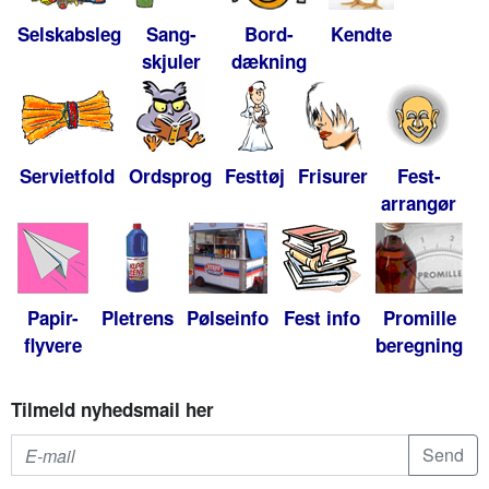
Selskabsleg
Sang-
Bord-
Kendte
skjuler
dækning
Servietfold
Ordsprog
Festtøj
Frisurer
Fest-
arrangør
Papir-
Pletrens
Pølseinfo
Fest info
Promille
flyvere
beregning
Tilmeld nyhedsmail her