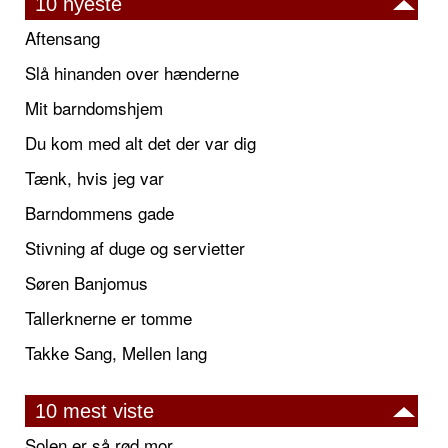
10 nyeste
Aftensang
Slå hinanden over hænderne
Mit barndomshjem
Du kom med alt det der var dig
Tænk, hvis jeg var
Barndommens gade
Stivning af duge og servietter
Søren Banjomus
Tallerknerne er tomme
Takke Sang, Mellen lang
10 mest viste
Solen er så rød mor