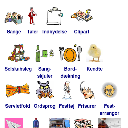
Sange
Taler
Indbydelse
Clipart
Selskabsleg
Sang-
Bord-
Kendte
skjuler
dækning
Servietfold
Ordsprog
Festtøj
Frisurer
Fest-
arrangør