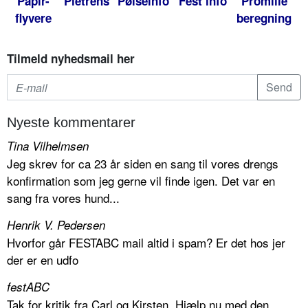
Papir-
Pletrens
Pølseinfo
Fest info
Promille
flyvere
beregning
Tilmeld nyhedsmail her
Nyeste kommentarer
Tina Vilhelmsen
Jeg skrev for ca 23 år siden en sang til vores drengs
konfirmation som jeg gerne vil finde igen. Det var en
sang fra vores hund...
Henrik V. Pedersen
Hvorfor går FESTABC mail altid i spam? Er det hos jer
der er en udfo
festABC
Tak for kritik fra Carl og Kirsten. Hjælp nu med den