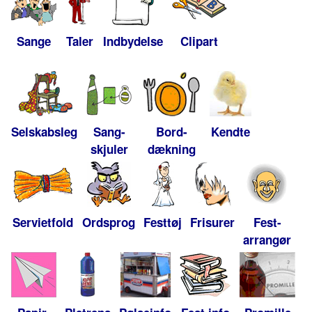
Sange
Taler
Indbydelse
Clipart
Selskabsleg
Sang-
Bord-
Kendte
skjuler
dækning
Servietfold
Ordsprog
Festtøj
Frisurer
Fest-
arrangør