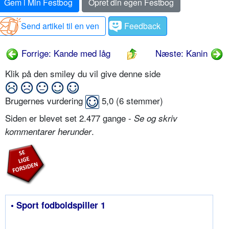
Gem i Min Festbog
Opret din egen Festbog
Send artikel til en ven
Feedback
Forrige: Kande med låg
Næste: Kanin
Klik på den smiley du vil give denne side
Brugernes vurdering
5,0
(
6
stemmer)
Siden er blevet set 2.477 gange -
Se og skriv
.
kommentarer herunder
• Sport fodboldspiller 1