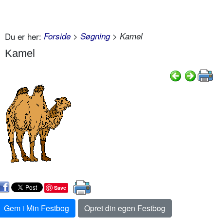
Du er her:
Forside
>
Søgning
> Kamel
Kamel
Save
Gem i Min Festbog
Opret din egen Festbog