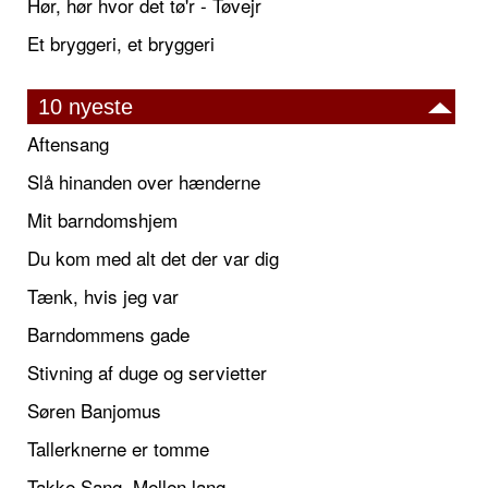
Hør, hør hvor det tø'r - Tøvejr
Et bryggeri, et bryggeri
10 nyeste
Aftensang
Slå hinanden over hænderne
Mit barndomshjem
Du kom med alt det der var dig
Tænk, hvis jeg var
Barndommens gade
Stivning af duge og servietter
Søren Banjomus
Tallerknerne er tomme
Takke Sang, Mellen lang