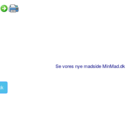
Se vores nye madside MinMad.dk
ck