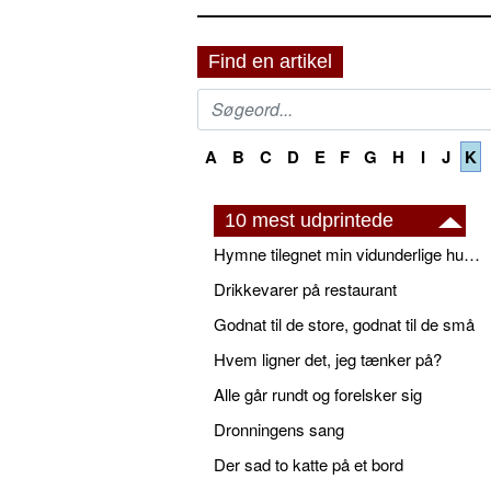
Find en artikel
A
B
C
D
E
F
G
H
I
J
K
10 mest udprintede
Hymne tilegnet min vidunderlige husbond
Drikkevarer på restaurant
Godnat til de store, godnat til de små
Hvem ligner det, jeg tænker på?
Alle går rundt og forelsker sig
Dronningens sang
Der sad to katte på et bord