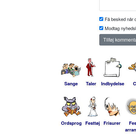
Få besked når d
Modtag nyhedsb
Sange
Taler
Indbydelse
C
Ordsprog
Festtøj
Frisurer
Fes
arra