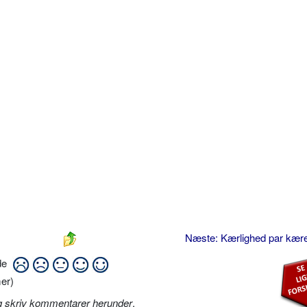
Næste: Kærlighed par kær
ide
er)
g skriv kommentarer herunder
.