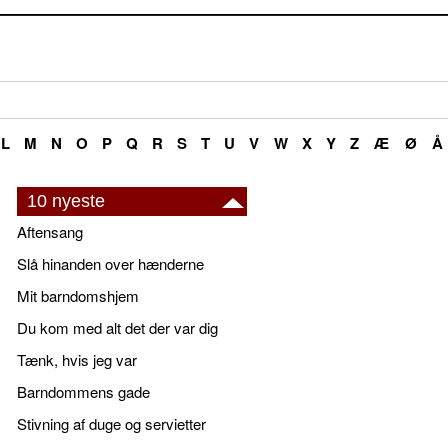
L
M
N
O
P
Q
R
S
T
U
V
W
X
Y
Z
Æ
Ø
Å
10 nyeste
Aftensang
Slå hinanden over hænderne
Mit barndomshjem
Du kom med alt det der var dig
Tænk, hvis jeg var
Barndommens gade
Stivning af duge og servietter