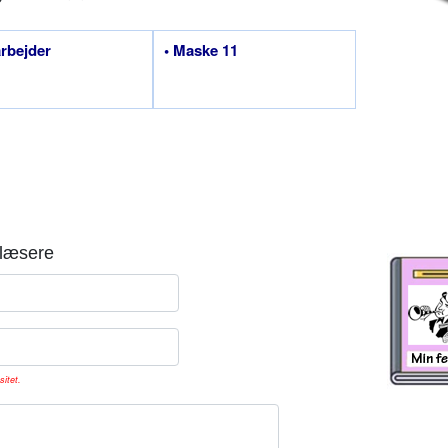
arbejder
• Maske 11
læsere
sitet.