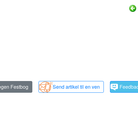
 egen Festbog
Send artikel til en ven
Feedba