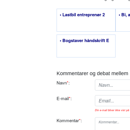
• Lastbil entreprenør 2
• Bi, 
• Bogstaver håndskrift E
Kommentarer og debat mellem 
Navn
*
:
E-mail
*
:
Din e-mail bliver ikke vist på 
Kommentar
*
: