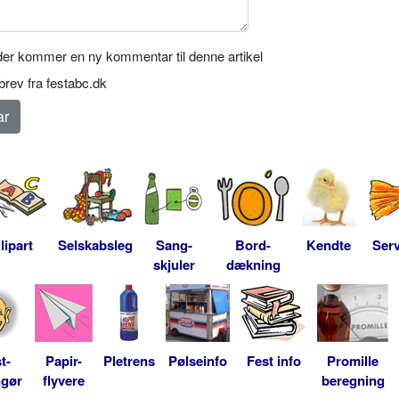
er kommer en ny kommentar til denne artikel
rev fra festabc.dk
lipart
Selskabsleg
Sang-
Bord-
Kendte
Serv
skjuler
dækning
t-
Papir-
Pletrens
Pølseinfo
Fest info
Promille
ngør
flyvere
beregning