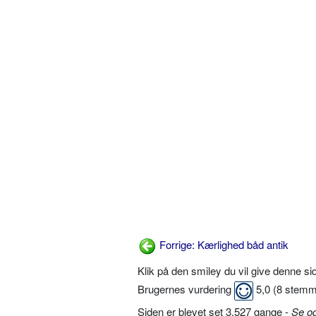
Forrige: Kærlighed båd antik
Klik på den smiley du vil give denne s
Brugernes vurdering
5,0
(
8
stemm
Siden er blevet set 3.527 gange -
Se o