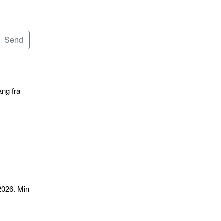
ang fra
2026. Min