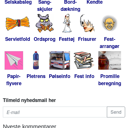
Selskabsleg
Sang-
Bord-
Kendte
skjuler
dækning
Servietfold
Ordsprog
Festtøj
Frisurer
Fest-
arrangør
Papir-
Pletrens
Pølseinfo
Fest info
Promille
flyvere
beregning
Tilmeld nyhedsmail her
Nyeste kommentarer