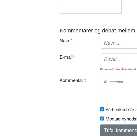
Kommentarer og debat mellem 
Navn
*
:
E-mail
*
:
Din e-mail bliver ikke vist på 
Kommentar
*
:
Få besked når d
Modtag nyhedsb