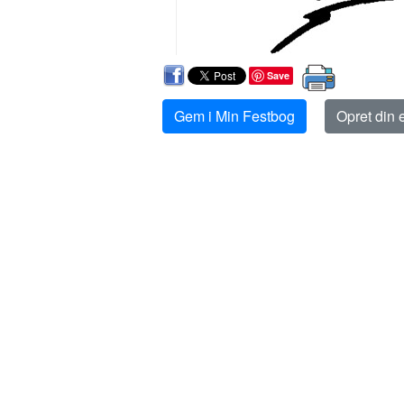
Save
Gem i Min Festbog
Opret din