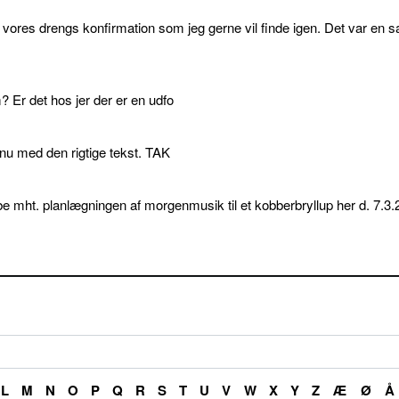
l vores drengs konfirmation som jeg gerne vil finde igen. Det var en s
 Er det hos jer der er en udfo
p nu med den rigtige tekst. TAK
e mht. planlægningen af morgenmusik til et kobberbryllup her d. 7.3.
L
M
N
O
P
Q
R
S
T
U
V
W
X
Y
Z
Æ
Ø
Å