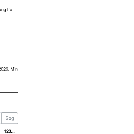
ang fra
2026. Min
123...