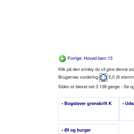
Forrige: Hoved barn 13
Klik på den smiley du vil give denne s
Brugernes vurdering
5,0
(
8
stemm
Siden er blevet set 3.138 gange -
Se o
• Bogstaver grenskrift K
• Uds
• Øl og burger