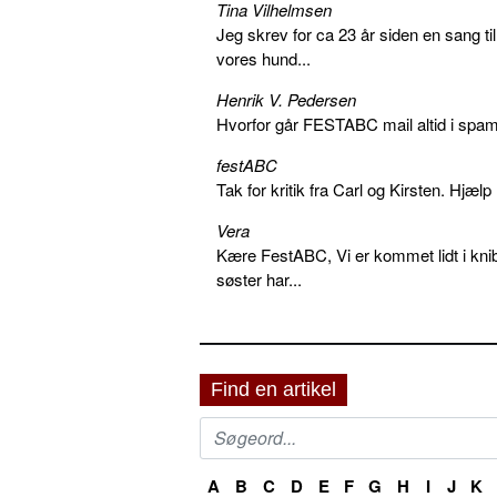
Tina Vilhelmsen
Jeg skrev for ca 23 år siden en sang ti
vores hund...
Henrik V. Pedersen
Hvorfor går FESTABC mail altid i spam?
festABC
Tak for kritik fra Carl og Kirsten. Hjæl
Vera
Kære FestABC, Vi er kommet lidt i knib
søster har...
Find en artikel
A
B
C
D
E
F
G
H
I
J
K