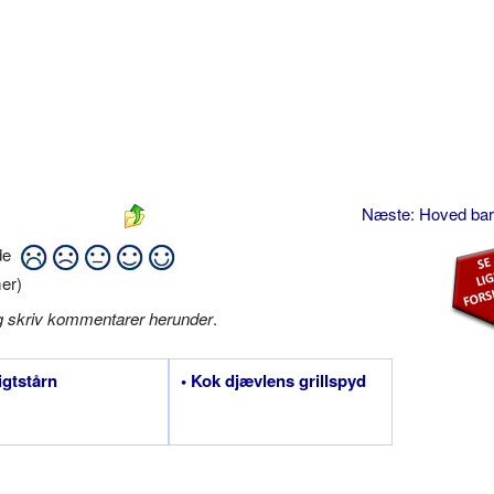
Næste: Hoved ba
ide
er)
g skriv kommentarer herunder
.
igtstårn
• Kok djævlens grillspyd