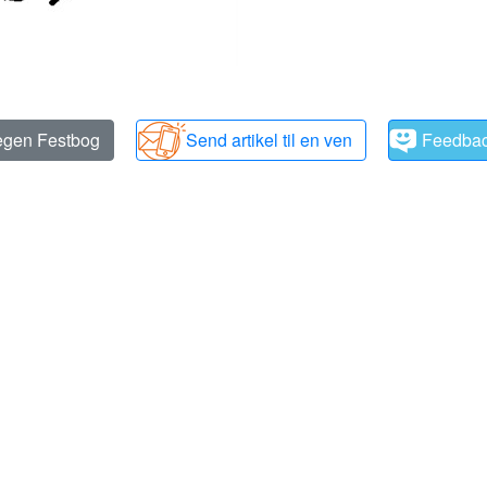
 egen Festbog
Send artikel til en ven
Feedba