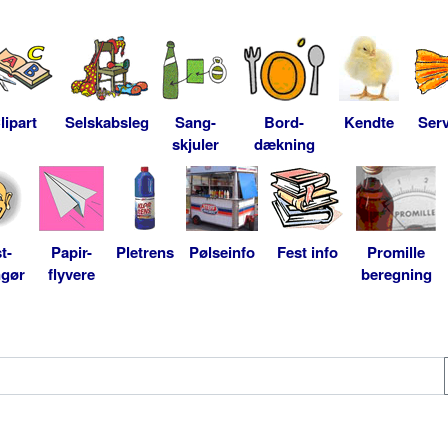
lipart
Selskabsleg
Sang-
Bord-
Kendte
Serv
skjuler
dækning
t-
Papir-
Pletrens
Pølseinfo
Fest info
Promille
ngør
flyvere
beregning