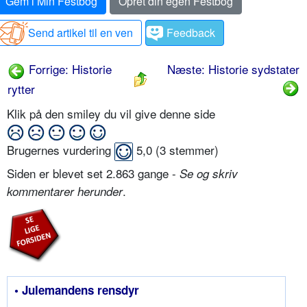
Gem i Min Festbog
Opret din egen Festbog
Send artikel til en ven
Feedback
Forrige: Historie
Næste: Historie sydstater
rytter
Klik på den smiley du vil give denne side
Brugernes vurdering
5,0
(
3
stemmer)
Siden er blevet set 2.863 gange -
Se og skriv
.
kommentarer herunder
• Julemandens rensdyr