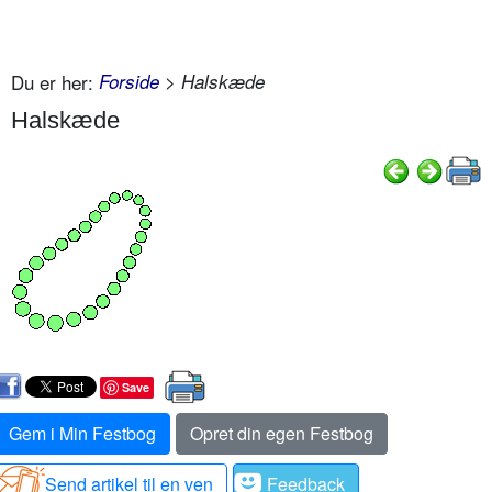
Du er her:
Forside
> Halskæde
Halskæde
Save
Gem i Min Festbog
Opret din egen Festbog
Send artikel til en ven
Feedback