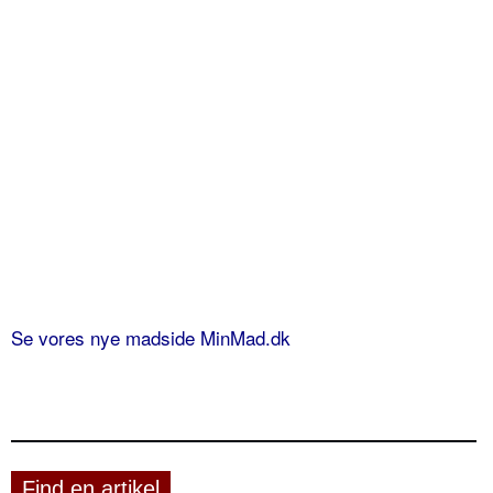
Se vores nye madside MinMad.dk
Find en artikel