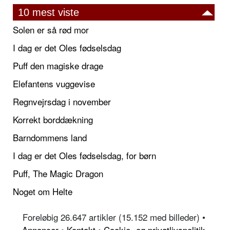
10 mest viste
Solen er så rød mor
I dag er det Oles fødselsdag
Puff den magiske drage
Elefantens vuggevise
Regnvejrsdag i november
Korrekt borddækning
Barndommens land
I dag er det Oles fødselsdag, for børn
Puff, The Magic Dragon
Noget om Helte
Foreløbig 26.647 artikler (15.152 med billeder) •
Annoncer
•
Kontakt
•
Cookie- og privatlivspolitik