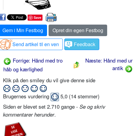
Save
Gem i Min Festbog
Opret din egen Festbog
Send artikel til en ven
Feedback
Forrige: Hånd med tro
Næste: Hånd med ur
antik
håb og kærlighed
Klik på den smiley du vil give denne side
Brugernes vurdering
5,0
(
14
stemmer)
Siden er blevet set 2.710 gange -
Se og skriv
.
kommentarer herunder