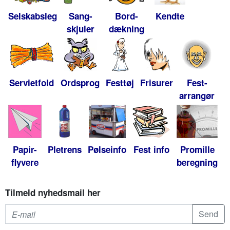
Selskabsleg
Sang-
Bord-
Kendte
skjuler
dækning
Servietfold
Ordsprog
Festtøj
Frisurer
Fest-
arrangør
Papir-
Pletrens
Pølseinfo
Fest info
Promille
flyvere
beregning
Tilmeld nyhedsmail her