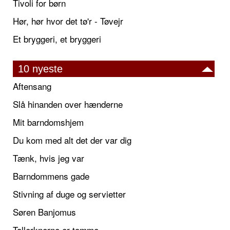
Tivoli for børn
Hør, hør hvor det tø'r - Tøvejr
Et bryggeri, et bryggeri
10 nyeste
Aftensang
Slå hinanden over hænderne
Mit barndomshjem
Du kom med alt det der var dig
Tænk, hvis jeg var
Barndommens gade
Stivning af duge og servietter
Søren Banjomus
Tallerknerne er tomme