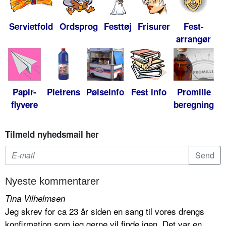
Servietfold
Ordsprog
Festtøj
Frisurer
Fest-
arrangør
Papir-
Pletrens
Pølseinfo
Fest info
Promille
flyvere
beregning
Tilmeld nyhedsmail her
Nyeste kommentarer
Tina Vilhelmsen
Jeg skrev for ca 23 år siden en sang til vores drengs
konfirmation som jeg gerne vil finde igen. Det var en