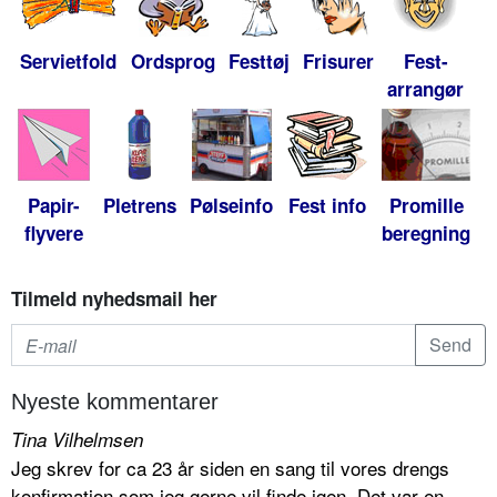
Servietfold
Ordsprog
Festtøj
Frisurer
Fest-
arrangør
Papir-
Pletrens
Pølseinfo
Fest info
Promille
flyvere
beregning
Tilmeld nyhedsmail her
Nyeste kommentarer
Tina Vilhelmsen
Jeg skrev for ca 23 år siden en sang til vores drengs
konfirmation som jeg gerne vil finde igen. Det var en