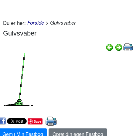
Du er her:
Forside
> Gulvsvaber
Gulvsvaber
Save
Gem i Min Festbog
Opret din egen Festbog