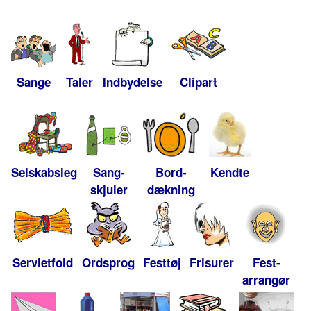
Sange
Taler
Indbydelse
Clipart
Selskabsleg
Sang-
Bord-
Kendte
skjuler
dækning
Servietfold
Ordsprog
Festtøj
Frisurer
Fest-
arrangør