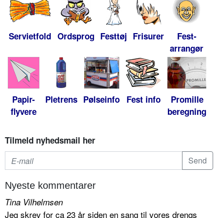
Servietfold
Ordsprog
Festtøj
Frisurer
Fest-
arrangør
Papir-
Pletrens
Pølseinfo
Fest info
Promille
flyvere
beregning
Tilmeld nyhedsmail her
Nyeste kommentarer
Tina Vilhelmsen
Jeg skrev for ca 23 år siden en sang til vores drengs