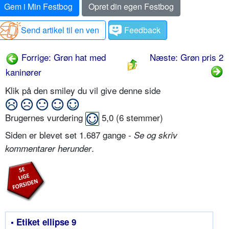
Gem i Min Festbog
Opret din egen Festbog
Send artikel til en ven
Feedback
Forrige: Grøn hat med
Næste: Grøn pris 2
kaninører
Klik på den smiley du vil give denne side
Brugernes vurdering
5,0
(
6
stemmer)
Siden er blevet set 1.687 gange -
Se og skriv
.
kommentarer herunder
• Etiket ellipse 9