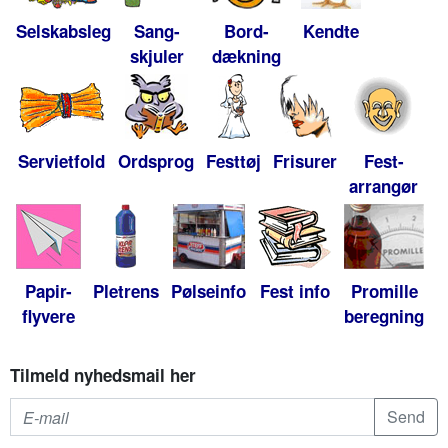
Selskabsleg
Sang-
Bord-
Kendte
skjuler
dækning
Servietfold
Ordsprog
Festtøj
Frisurer
Fest-
arrangør
Papir-
Pletrens
Pølseinfo
Fest info
Promille
flyvere
beregning
Tilmeld nyhedsmail her