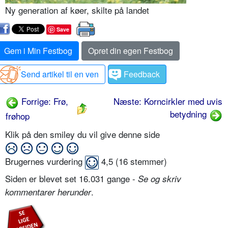
Ny generation af køer, skilte på landet
Save
Gem i Min Festbog
Opret din egen Festbog
Send artikel til en ven
Feedback
Forrige: Frø,
Næste: Korncirkler med uvis
betydning
frøhop
Klik på den smiley du vil give denne side
Brugernes vurdering
4,5
(
16
stemmer)
Siden er blevet set 16.031 gange -
Se og skriv
.
kommentarer herunder