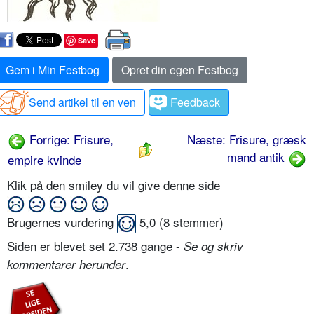
Save
Gem i Min Festbog
Opret din egen Festbog
Send artikel til en ven
Feedback
Forrige: Frisure,
Næste: Frisure, græsk
mand antik
empire kvinde
Klik på den smiley du vil give denne side
Brugernes vurdering
5,0
(
8
stemmer)
Siden er blevet set 2.738 gange -
Se og skriv
.
kommentarer herunder