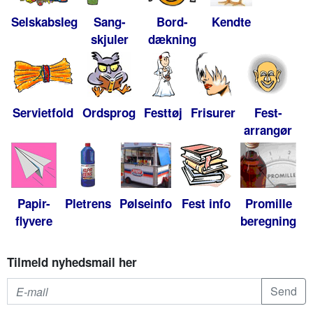
Selskabsleg
Sang-
Bord-
Kendte
skjuler
dækning
Servietfold
Ordsprog
Festtøj
Frisurer
Fest-
arrangør
Papir-
Pletrens
Pølseinfo
Fest info
Promille
flyvere
beregning
Tilmeld nyhedsmail her