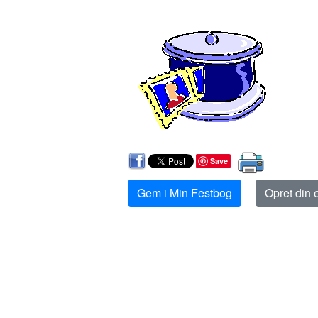
Save
Gem i Min Festbog
Opret din