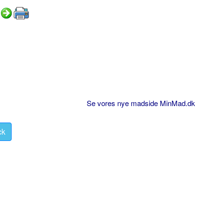
Se vores nye madside MinMad.dk
ck