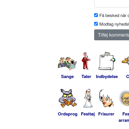
Få besked når d
Modtag nyhedsb
Sange
Taler
Indbydelse
C
Ordsprog
Festtøj
Frisurer
Fes
arra