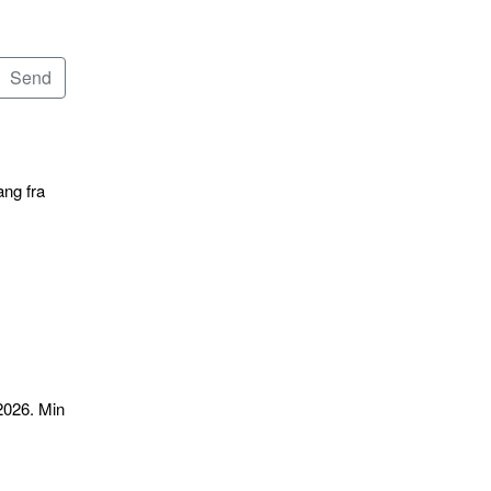
ang fra
2026. Min