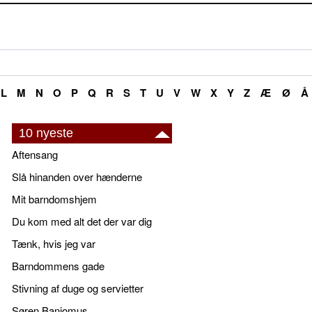
L
M
N
O
P
Q
R
S
T
U
V
W
X
Y
Z
Æ
Ø
Å
10 nyeste
Aftensang
Slå hinanden over hænderne
Mit barndomshjem
Du kom med alt det der var dig
Tænk, hvis jeg var
Barndommens gade
Stivning af duge og servietter
Søren Banjomus