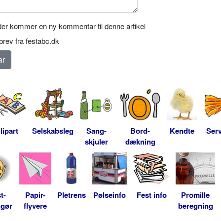
er kommer en ny kommentar til denne artikel
rev fra festabc.dk
lipart
Selskabsleg
Sang-
Bord-
Kendte
Serv
skjuler
dækning
t-
Papir-
Pletrens
Pølseinfo
Fest info
Promille
ngør
flyvere
beregning