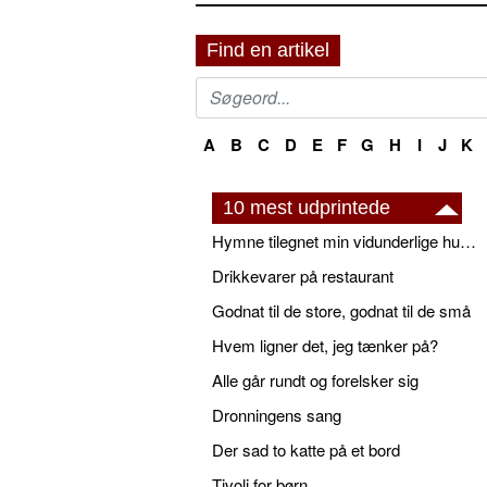
Find en artikel
A
B
C
D
E
F
G
H
I
J
K
10 mest udprintede
Hymne tilegnet min vidunderlige husbond
Drikkevarer på restaurant
Godnat til de store, godnat til de små
Hvem ligner det, jeg tænker på?
Alle går rundt og forelsker sig
Dronningens sang
Der sad to katte på et bord
Tivoli for børn