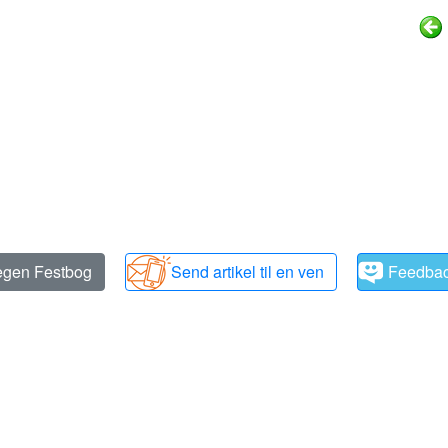
 egen Festbog
Send artikel til en ven
Feedba