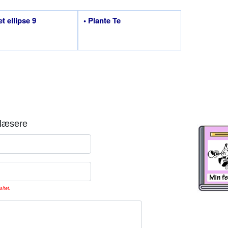
et ellipse 9
• Plante Te
læsere
sitet.