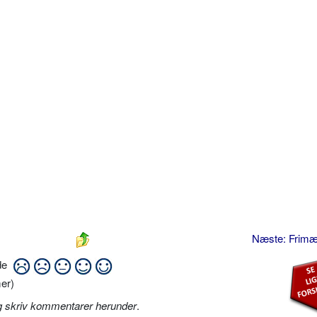
Næste: Frim
ide
er)
g skriv kommentarer herunder
.