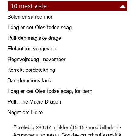
10 mest viste
Solen er så rød mor
I dag er det Oles fødselsdag
Puff den magiske drage
Elefantens vuggevise
Regnvejrsdag i november
Korrekt borddækning
Barndommens land
I dag er det Oles fødselsdag, for børn
Puff, The Magic Dragon
Noget om Helte
Foreløbig 26.647 artikler (15.152 med billeder) •
Annoncer
•
Kontakt
•
Cookie- og privatlivspolitik