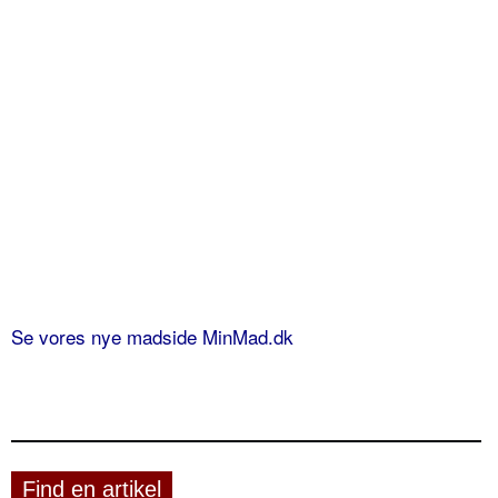
Se vores nye madside MinMad.dk
Find en artikel