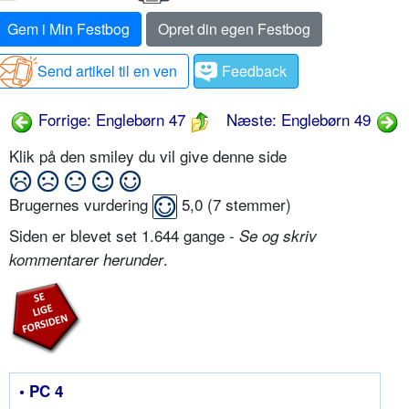
Gem i Min Festbog
Opret din egen Festbog
Send artikel til en ven
Feedback
Forrige: Englebørn 47
Næste: Englebørn 49
Klik på den smiley du vil give denne side
Brugernes vurdering
5,0
(
7
stemmer)
Siden er blevet set 1.644 gange -
Se og skriv
.
kommentarer herunder
• PC 4