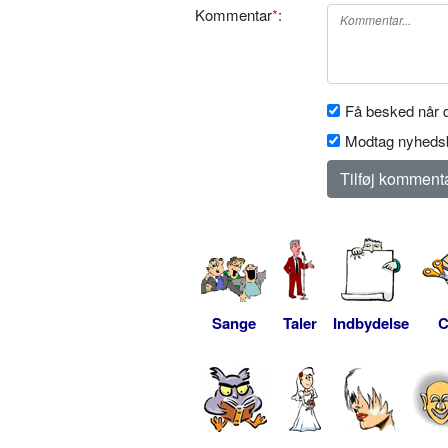
Kommentar
*
:
Få besked når d
Modtag nyhedsb
Sange
Taler
Indbydelse
C