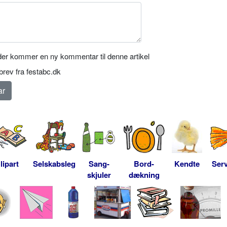
er kommer en ny kommentar til denne artikel
rev fra festabc.dk
lipart
Selskabsleg
Sang-
Bord-
Kendte
Serv
skjuler
dækning