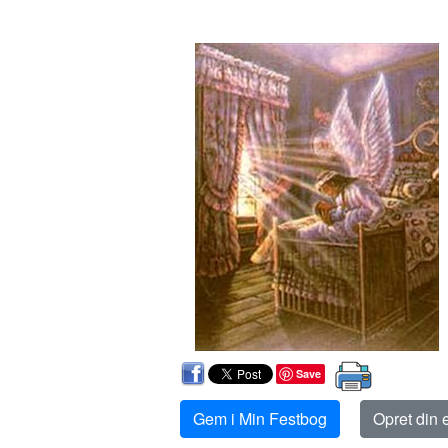
Save
Gem i Min Festbog
Opret din