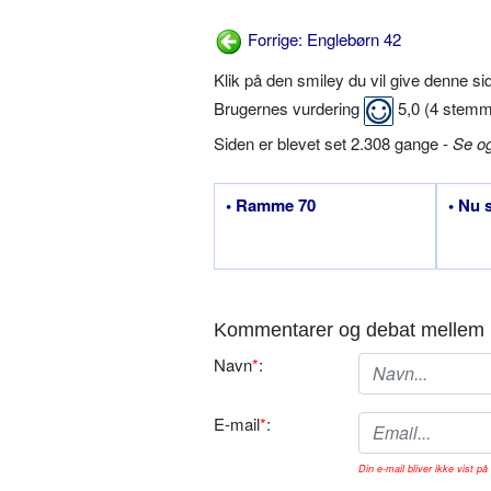
Forrige: Englebørn 42
Klik på den smiley du vil give denne s
Brugernes vurdering
5,0
(
4
stemm
Siden er blevet set 2.308 gange -
Se o
• Ramme 70
• Nu s
Kommentarer og debat mellem 
Navn
*
:
E-mail
*
:
Din e-mail bliver ikke vist på 