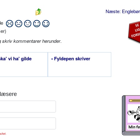
Næste: Englebø
ide
er)
g skriv kommentarer herunder
.
ka' vi ha' gilde
• Fyldepen skriver
læsere
sitet.