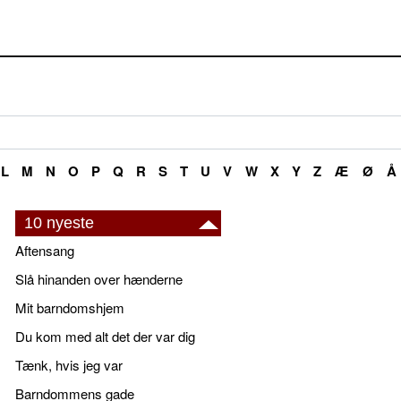
L
M
N
O
P
Q
R
S
T
U
V
W
X
Y
Z
Æ
Ø
Å
10 nyeste
Aftensang
Slå hinanden over hænderne
Mit barndomshjem
Du kom med alt det der var dig
Tænk, hvis jeg var
Barndommens gade