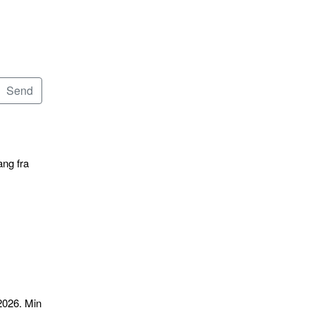
ang fra
2026. Min