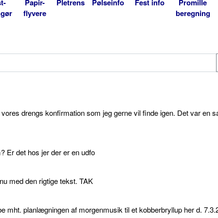
t-
Papir-
Pletrens
Pølseinfo
Fest info
Promille
ngør
flyvere
beregning
l vores drengs konfirmation som jeg gerne vil finde igen. Det var en s
 Er det hos jer der er en udfo
p nu med den rigtige tekst. TAK
e mht. planlægningen af morgenmusik til et kobberbryllup her d. 7.3.