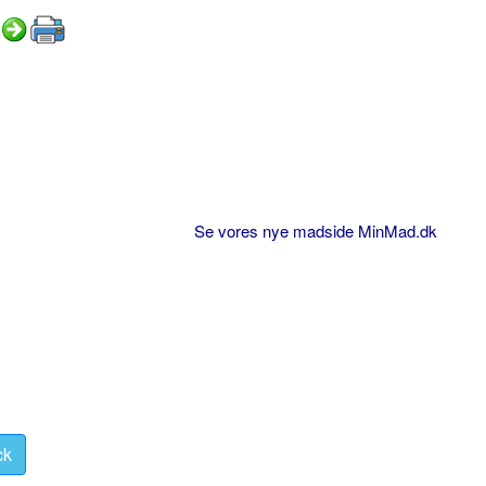
Se vores nye madside MinMad.dk
ck