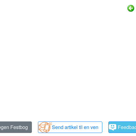
 egen Festbog
Send artikel til en ven
Feedba