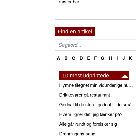
søster har...
Find en artikel
A
B
C
D
E
F
G
H
I
J
K
10 mest udprintede
Hymne tilegnet min vidunderlige husbond
Drikkevarer på restaurant
Godnat til de store, godnat til de små
Hvem ligner det, jeg tænker på?
Alle går rundt og forelsker sig
Dronningens sang