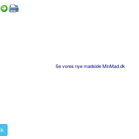
Se vores nye madside MinMad.dk
ck