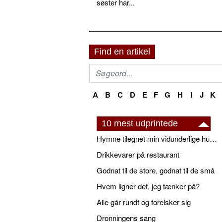
søster har...
Find en artikel
A
B
C
D
E
F
G
H
I
J
K
10 mest udprintede
Hymne tilegnet min vidunderlige husbond
Drikkevarer på restaurant
Godnat til de store, godnat til de små
Hvem ligner det, jeg tænker på?
Alle går rundt og forelsker sig
Dronningens sang