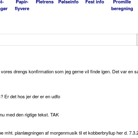
t-
Papir-
Pletrens
Pølseinfo
Fest info
Promille
ngør
flyvere
beregning
l vores drengs konfirmation som jeg gerne vil finde igen. Det var en s
 Er det hos jer der er en udfo
p nu med den rigtige tekst. TAK
e mht. planlægningen af morgenmusik til et kobberbryllup her d. 7.3.