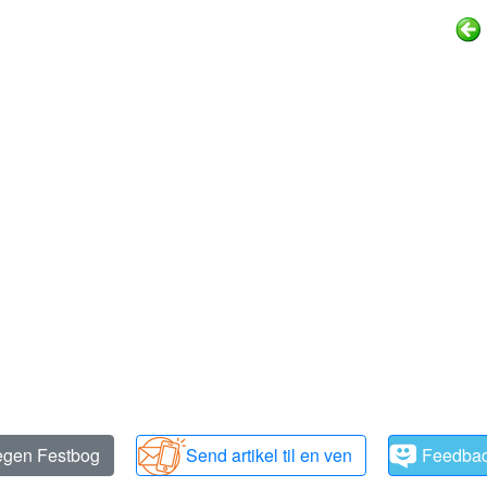
 egen Festbog
Send artikel til en ven
Feedba