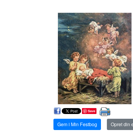
Save
Gem i Min Festbog
Opret din