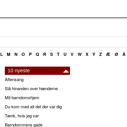
L
M
N
O
P
Q
R
S
T
U
V
W
X
Y
Z
Æ
Ø
Å
10 nyeste
Aftensang
Slå hinanden over hænderne
Mit barndomshjem
Du kom med alt det der var dig
Tænk, hvis jeg var
Barndommens gade