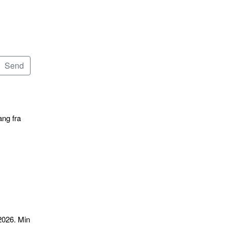
ang fra
2026. Min