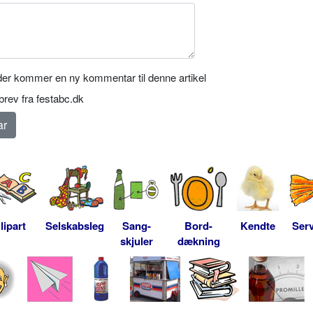
er kommer en ny kommentar til denne artikel
rev fra festabc.dk
lipart
Selskabsleg
Sang-
Bord-
Kendte
Serv
skjuler
dækning