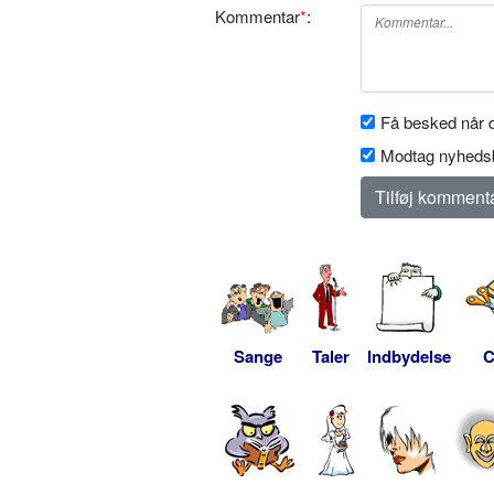
Kommentar
*
:
Få besked når d
Modtag nyhedsb
Sange
Taler
Indbydelse
C