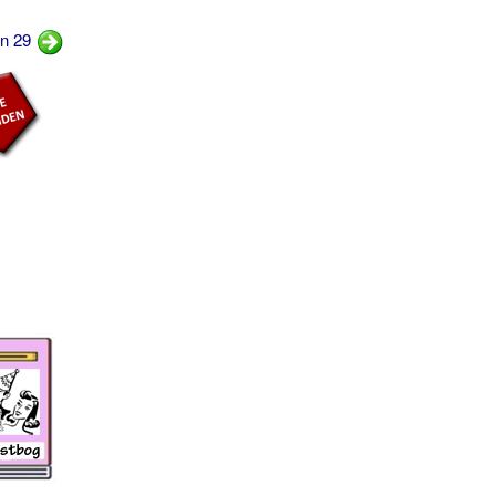
rn 29