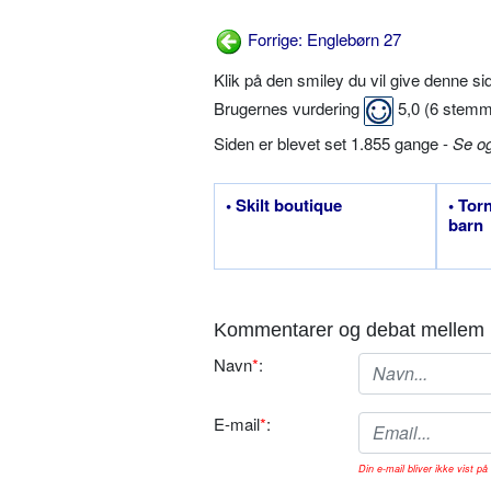
Forrige: Englebørn 27
Klik på den smiley du vil give denne s
Brugernes vurdering
5,0
(
6
stemm
Siden er blevet set 1.855 gange -
Se o
• Skilt boutique
• Tor
barn
Kommentarer og debat mellem 
Navn
*
:
E-mail
*
:
Din e-mail bliver ikke vist på 