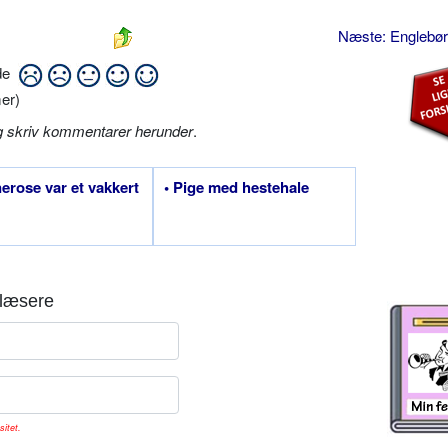
Næste: Englebø
ide
er)
g skriv kommentarer herunder
.
nerose var et vakkert
• Pige med hestehale
læsere
sitet.