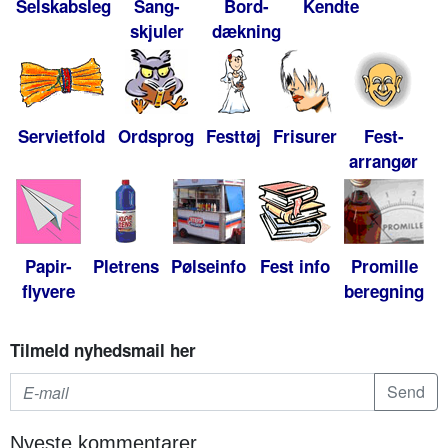
Selskabsleg
Sang-
Bord-
Kendte
skjuler
dækning
Servietfold
Ordsprog
Festtøj
Frisurer
Fest-
arrangør
Papir-
Pletrens
Pølseinfo
Fest info
Promille
flyvere
beregning
Tilmeld nyhedsmail her
Nyeste kommentarer