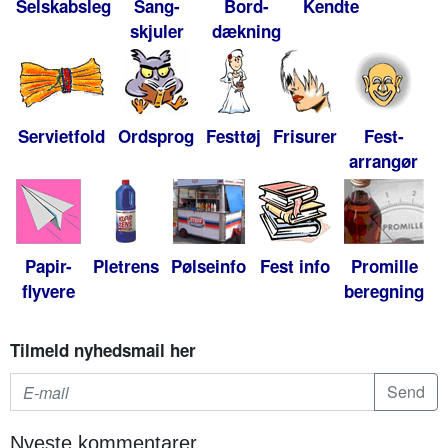
Selskabsleg
Sang-
Bord-
Kendte
skjuler
dækning
Servietfold
Ordsprog
Festtøj
Frisurer
Fest-
arrangør
Papir-
Pletrens
Pølseinfo
Fest info
Promille
flyvere
beregning
Tilmeld nyhedsmail her
Nyeste kommentarer