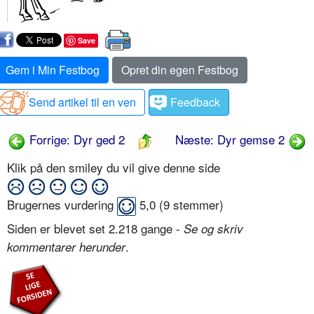
Save
Gem i Min Festbog
Opret din egen Festbog
Send artikel til en ven
Feedback
Forrige: Dyr ged 2
Næste: Dyr gemse 2
Klik på den smiley du vil give denne side
Brugernes vurdering
5,0
(
9
stemmer)
Siden er blevet set 2.218 gange -
Se og skriv
.
kommentarer herunder