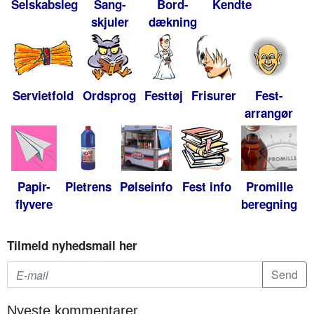
Selskabsleg
Sang-
Bord-
Kendte
skjuler
dækning
Servietfold
Ordsprog
Festtøj
Frisurer
Fest-
arrangør
Papir-
Pletrens
Pølseinfo
Fest info
Promille
flyvere
beregning
Tilmeld nyhedsmail her
Nyeste kommentarer