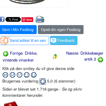
Save
Gem i Min Festbog
Opret din egen Festbog
Send artikel til en ven
Feedback
Forrige: Drikke,
Næste: Drikkebæger
antik 2
vintønde vinanker
Klik på den smiley du vil give denne side
Brugernes vurdering
5,0
(
6
stemmer)
Siden er blevet set 1.718 gange -
Se og skriv
.
kommentarer herunder