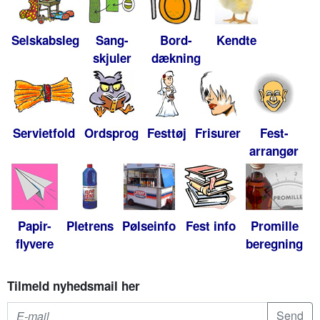
Selskabsleg
Sang-
Bord-
Kendte
skjuler
dækning
Servietfold
Ordsprog
Festtøj
Frisurer
Fest-
arrangør
Papir-
Pletrens
Pølseinfo
Fest info
Promille
flyvere
beregning
Tilmeld nyhedsmail her