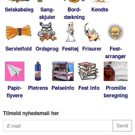
Selskabsleg
Sang-
Bord-
Kendte
skjuler
dækning
Servietfold
Ordsprog
Festtøj
Frisurer
Fest-
arrangør
Papir-
Pletrens
Pølseinfo
Fest info
Promille
flyvere
beregning
Tilmeld nyhedsmail her