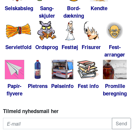
Selskabsleg
Sang-
Bord-
Kendte
skjuler
dækning
Servietfold
Ordsprog
Festtøj
Frisurer
Fest-
arrangør
Papir-
Pletrens
Pølseinfo
Fest info
Promille
flyvere
beregning
Tilmeld nyhedsmail her