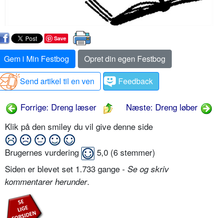
Save
Gem i Min Festbog
Opret din egen Festbog
Send artikel til en ven
Feedback
Forrige: Dreng læser
Næste: Dreng løber
Klik på den smiley du vil give denne side
Brugernes vurdering
5,0
(
6
stemmer)
Siden er blevet set 1.733 gange -
Se og skriv
.
kommentarer herunder