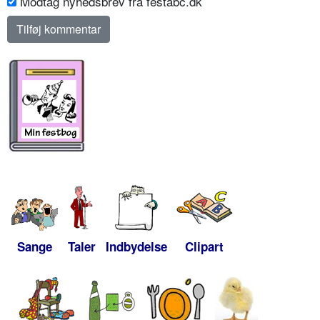
Modtag nyhedsbrev fra festabc.dk
Sange
Taler
Indbydelse
Clipart