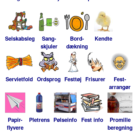
Selskabsleg
Sang-
Bord-
Kendte
skjuler
dækning
Servietfold
Ordsprog
Festtøj
Frisurer
Fest-
arrangør
Papir-
Pletrens
Pølseinfo
Fest info
Promille
flyvere
beregning