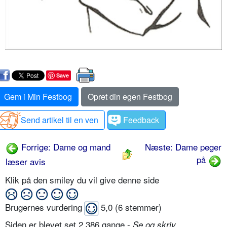
Save
Gem i Min Festbog
Opret din egen Festbog
Send artikel til en ven
Feedback
Forrige: Dame og mand
Næste: Dame peger
på
læser avis
Klik på den smiley du vil give denne side
Brugernes vurdering
5,0
(
6
stemmer)
Siden er blevet set 2.386 gange -
Se og skriv