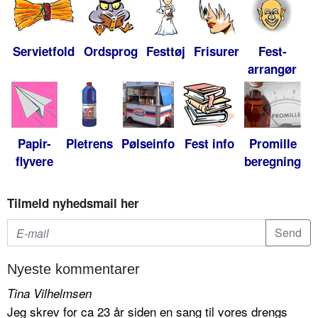
Servietfold
Ordsprog
Festtøj
Frisurer
Fest-
arrangør
Papir-
Pletrens
Pølseinfo
Fest info
Promille
flyvere
beregning
Tilmeld nyhedsmail her
Nyeste kommentarer
Tina Vilhelmsen
Jeg skrev for ca 23 år siden en sang til vores drengs