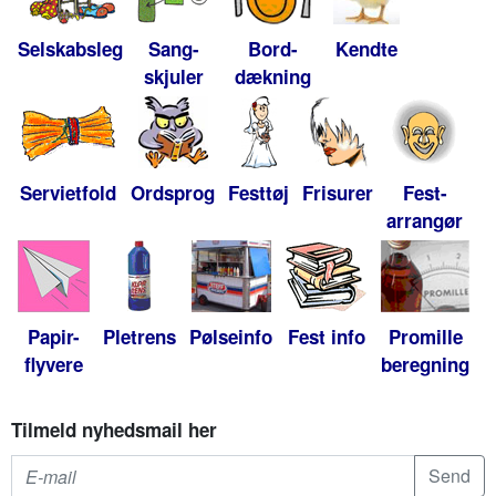
Selskabsleg
Sang-
Bord-
Kendte
skjuler
dækning
Servietfold
Ordsprog
Festtøj
Frisurer
Fest-
arrangør
Papir-
Pletrens
Pølseinfo
Fest info
Promille
flyvere
beregning
Tilmeld nyhedsmail her