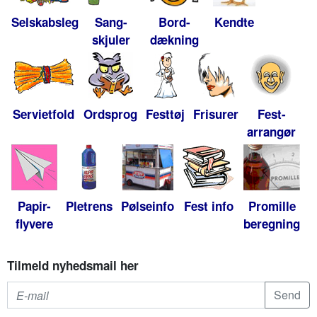
Selskabsleg
Sang-
Bord-
Kendte
skjuler
dækning
Servietfold
Ordsprog
Festtøj
Frisurer
Fest-
arrangør
Papir-
Pletrens
Pølseinfo
Fest info
Promille
flyvere
beregning
Tilmeld nyhedsmail her