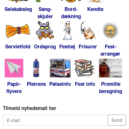
Selskabsleg
Sang-
Bord-
Kendte
skjuler
dækning
Servietfold
Ordsprog
Festtøj
Frisurer
Fest-
arrangør
Papir-
Pletrens
Pølseinfo
Fest info
Promille
flyvere
beregning
Tilmeld nyhedsmail her