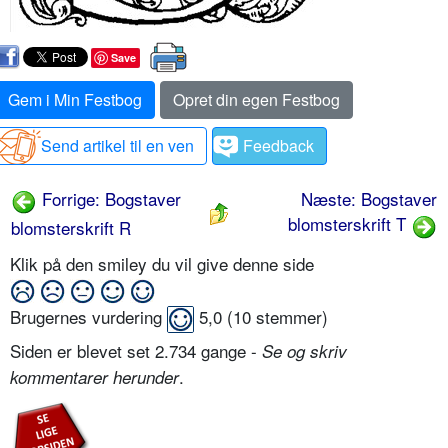
Save
Gem i Min Festbog
Opret din egen Festbog
Send artikel til en ven
Feedback
Forrige: Bogstaver
Næste: Bogstaver
blomsterskrift T
blomsterskrift R
Klik på den smiley du vil give denne side
Brugernes vurdering
5,0
(
10
stemmer)
Siden er blevet set 2.734 gange -
Se og skriv
.
kommentarer herunder