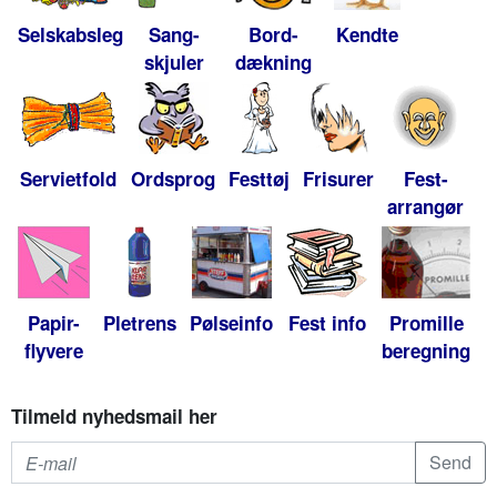
Selskabsleg
Sang-
Bord-
Kendte
skjuler
dækning
Servietfold
Ordsprog
Festtøj
Frisurer
Fest-
arrangør
Papir-
Pletrens
Pølseinfo
Fest info
Promille
flyvere
beregning
Tilmeld nyhedsmail her