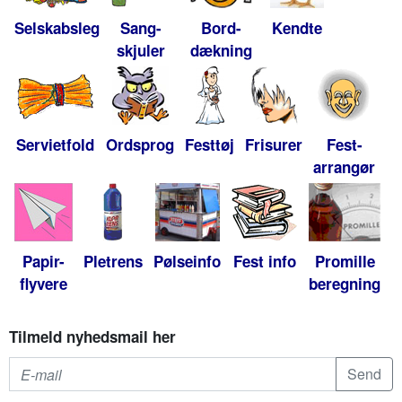
Selskabsleg
Sang-
Bord-
Kendte
skjuler
dækning
Servietfold
Ordsprog
Festtøj
Frisurer
Fest-
arrangør
Papir-
Pletrens
Pølseinfo
Fest info
Promille
flyvere
beregning
Tilmeld nyhedsmail her