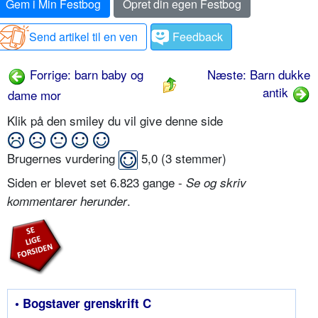
Gem i Min Festbog
Opret din egen Festbog
Send artikel til en ven
Feedback
Forrige: barn baby og
Næste: Barn dukke
antik
dame mor
Klik på den smiley du vil give denne side
Brugernes vurdering
5,0
(
3
stemmer)
Siden er blevet set 6.823 gange -
Se og skriv
.
kommentarer herunder
• Bogstaver grenskrift C