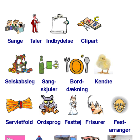
Sange
Taler
Indbydelse
Clipart
Selskabsleg
Sang-
Bord-
Kendte
skjuler
dækning
Servietfold
Ordsprog
Festtøj
Frisurer
Fest-
arrangør