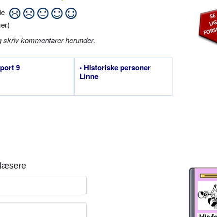
ide
er)
g skriv kommentarer herunder
.
sport 9
• Historiske personer
Linne
læsere