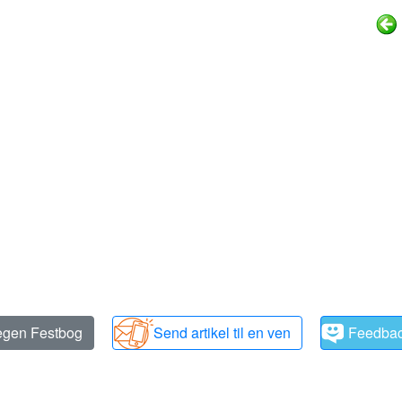
 egen Festbog
Send artikel til en ven
Feedba