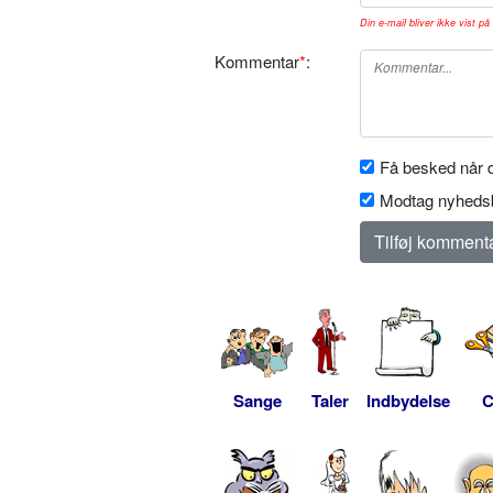
Din e-mail bliver ikke vist på 
Kommentar
*
:
Få besked når d
Modtag nyhedsb
Sange
Taler
Indbydelse
C