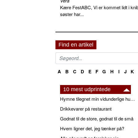
Vera
Kære FestABC, Vi er kommet lidt i knib
søster har...
Find en artikel
A
B
C
D
E
F
G
H
I
J
K
10 mest udprintede
Hymne tilegnet min vidunderlige husbond
Drikkevarer på restaurant
Godnat til de store, godnat til de små
Hvem ligner det, jeg tænker på?