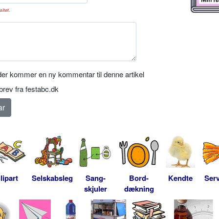
sitet.
er kommer en ny kommentar til denne artikel
rev fra festabc.dk
lipart
Selskabsleg
Sang-
Bord-
Kendte
Serv
skjuler
dækning