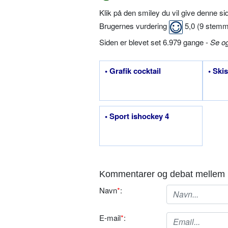
Klik på den smiley du vil give denne s
Brugernes vurdering
5,0
(
9
stemm
Siden er blevet set 6.979 gange -
Se o
• Grafik cocktail
• Ski
• Sport ishockey 4
Kommentarer og debat mellem 
Navn
*
:
E-mail
*
: