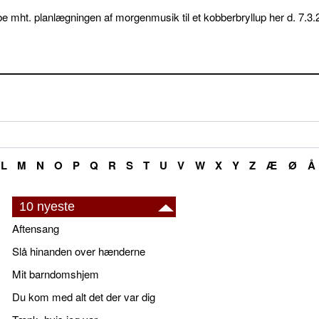
e mht. planlægningen af morgenmusik til et kobberbryllup her d. 7.3.
L
M
N
O
P
Q
R
S
T
U
V
W
X
Y
Z
Æ
Ø
Å
10 nyeste
Aftensang
Slå hinanden over hænderne
Mit barndomshjem
Du kom med alt det der var dig