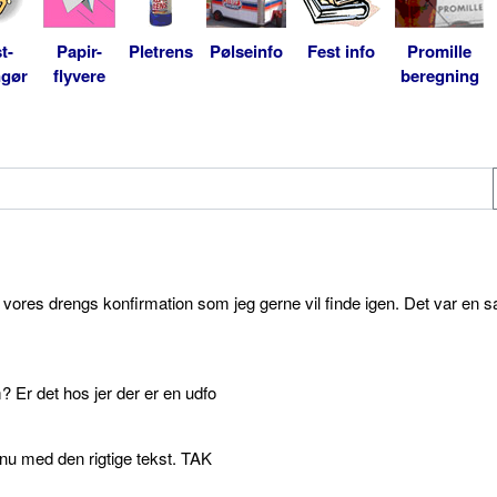
t-
Papir-
Pletrens
Pølseinfo
Fest info
Promille
ngør
flyvere
beregning
l vores drengs konfirmation som jeg gerne vil finde igen. Det var en s
 Er det hos jer der er en udfo
p nu med den rigtige tekst. TAK