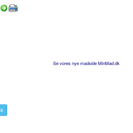
Se vores nye madside MinMad.dk
ck