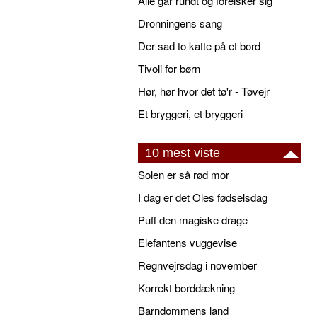
Alle går rundt og forelsker sig
Dronningens sang
Der sad to katte på et bord
Tivoli for børn
Hør, hør hvor det tø'r - Tøvejr
Et bryggeri, et bryggeri
10 mest viste
Solen er så rød mor
I dag er det Oles fødselsdag
Puff den magiske drage
Elefantens vuggevise
Regnvejrsdag i november
Korrekt borddækning
Barndommens land