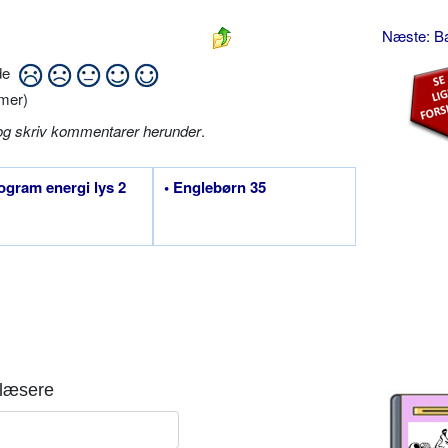
Næste: B
ide
mer)
og skriv kommentarer herunder
.
togram energi lys 2
• Englebørn 35
læsere