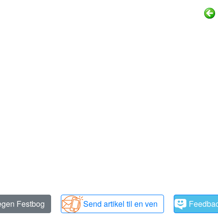
 egen Festbog
Send artikel til en ven
Feedba