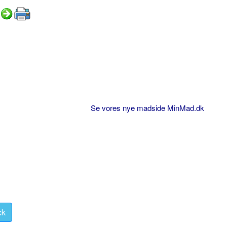
Se vores nye madside MinMad.dk
ck