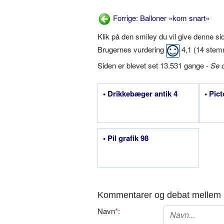
Forrige: Balloner »kom snart«
Klik på den smiley du vil give denne s
Brugernes vurdering
4,1
(
14
stem
Siden er blevet set 13.531 gange -
Se 
• Drikkebæger antik 4
• Pic
• Pil grafik 98
Kommentarer og debat mellem 
Navn
*
: