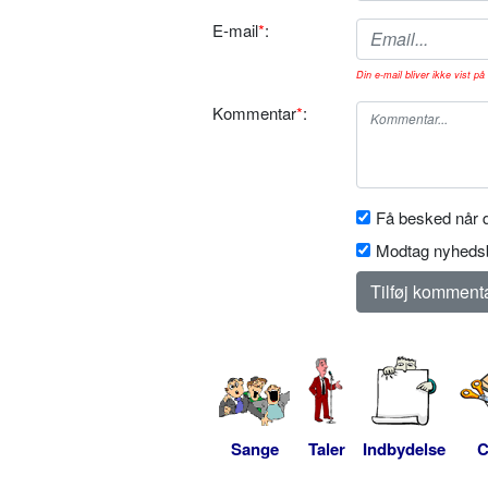
E-mail
*
:
Din e-mail bliver ikke vist på 
Kommentar
*
:
Få besked når d
Modtag nyhedsb
Sange
Taler
Indbydelse
C