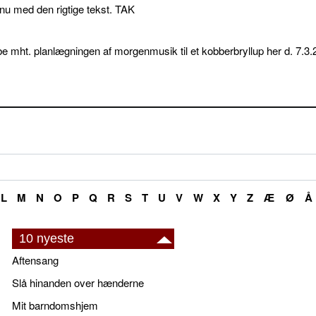
p nu med den rigtige tekst. TAK
e mht. planlægningen af morgenmusik til et kobberbryllup her d. 7.3.
L
M
N
O
P
Q
R
S
T
U
V
W
X
Y
Z
Æ
Ø
Å
10 nyeste
Aftensang
Slå hinanden over hænderne
Mit barndomshjem