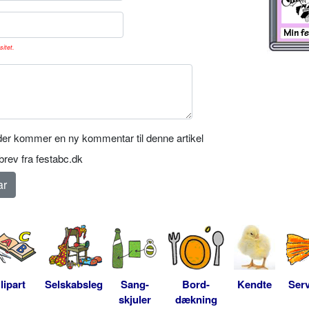
sitet.
er kommer en ny kommentar til denne artikel
rev fra festabc.dk
lipart
Selskabsleg
Sang-
Bord-
Kendte
Serv
skjuler
dækning