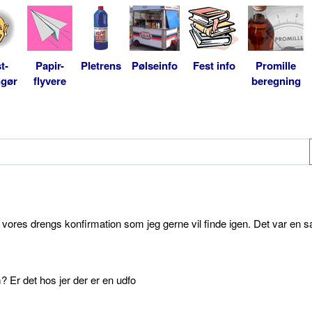
t-
Papir-
Pletrens
Pølseinfo
Fest info
Promille
ngør
flyvere
beregning
l vores drengs konfirmation som jeg gerne vil finde igen. Det var en s
 Er det hos jer der er en udfo