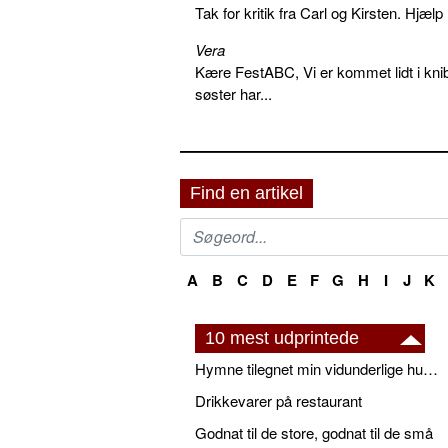
Tak for kritik fra Carl og Kirsten. Hjæl
Vera
Kære FestABC, Vi er kommet lidt i knib
søster har...
Find en artikel
A
B
C
D
E
F
G
H
I
J
K
10 mest udprintede
Hymne tilegnet min vidunderlige husbond
Drikkevarer på restaurant
Godnat til de store, godnat til de små