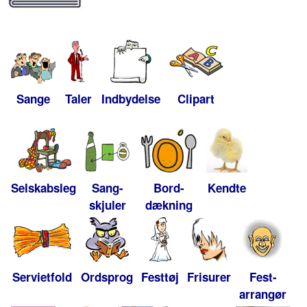
Sange
Taler
Indbydelse
Clipart
Selskabsleg
Sang-
Bord-
Kendte
skjuler
dækning
Servietfold
Ordsprog
Festtøj
Frisurer
Fest-
arrangør