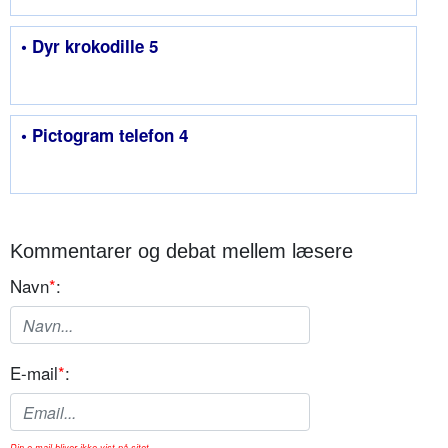
• Dyr krokodille 5
• Pictogram telefon 4
Kommentarer og debat mellem læsere
Navn
*
:
E-mail
*
:
Din e-mail bliver ikke vist på sitet.