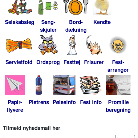
Selskabsleg
Sang-
Bord-
Kendte
skjuler
dækning
Servietfold
Ordsprog
Festtøj
Frisurer
Fest-
arrangør
Papir-
Pletrens
Pølseinfo
Fest info
Promille
flyvere
beregning
Tilmeld nyhedsmail her