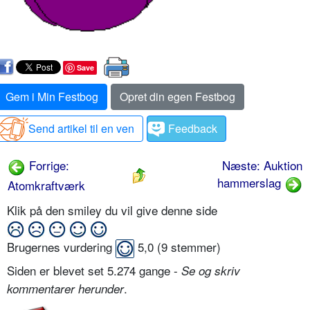
Save
Gem i Min Festbog
Opret din egen Festbog
Send artikel til en ven
Feedback
Forrige:
Næste: Auktion
hammerslag
Atomkraftværk
Klik på den smiley du vil give denne side
Brugernes vurdering
5,0
(
9
stemmer)
Siden er blevet set 5.274 gange -
Se og skriv
.
kommentarer herunder