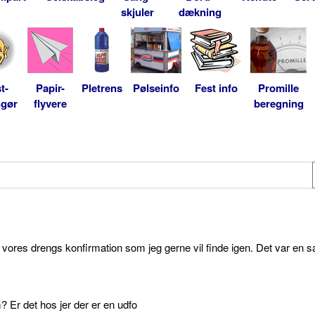
skjuler
dækning
t-
Papir-
Pletrens
Pølseinfo
Fest info
Promille
ngør
flyvere
beregning
l vores drengs konfirmation som jeg gerne vil finde igen. Det var en s
 Er det hos jer der er en udfo