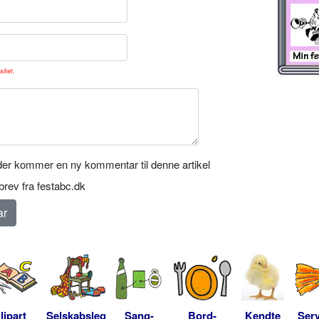
sitet.
er kommer en ny kommentar til denne artikel
rev fra festabc.dk
lipart
Selskabsleg
Sang-
Bord-
Kendte
Serv