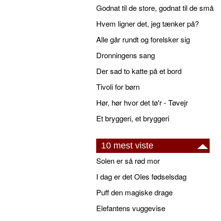
Godnat til de store, godnat til de små
Hvem ligner det, jeg tænker på?
Alle går rundt og forelsker sig
Dronningens sang
Der sad to katte på et bord
Tivoli for børn
Hør, hør hvor det tø'r - Tøvejr
Et bryggeri, et bryggeri
10 mest viste
Solen er så rød mor
I dag er det Oles fødselsdag
Puff den magiske drage
Elefantens vuggevise