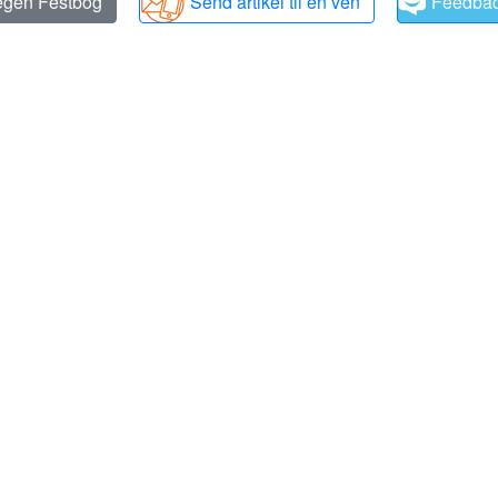
 egen Festbog
Send artikel til en ven
Feedba