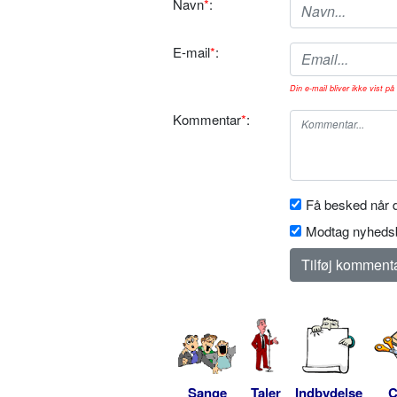
Navn
*
:
E-mail
*
:
Din e-mail bliver ikke vist på 
Kommentar
*
:
Få besked når d
Modtag nyhedsb
Sange
Taler
Indbydelse
C