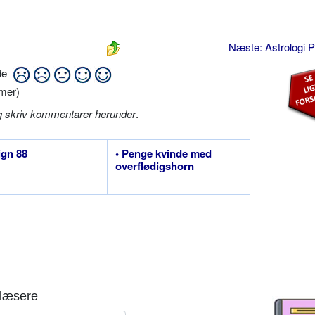
Næste: Astrologi 
ide
mer)
g skriv kommentarer herunder
.
ign 88
• Penge kvinde med
overflødigshorn
læsere