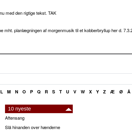
p nu med den rigtige tekst. TAK
e mht. planlægningen af morgenmusik til et kobberbryllup her d. 7.3.
L
M
N
O
P
Q
R
S
T
U
V
W
X
Y
Z
Æ
Ø
Å
10 nyeste
Aftensang
Slå hinanden over hænderne