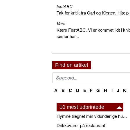
festABC
Tak for kritik fra Carl og Kirsten. Hjæl
Vera
Kære FestABC, Vi er kommet lidt i knib
søster har...
Find en artikel
A
B
C
D
E
F
G
H
I
J
K
10 mest udprintede
Hymne tilegnet min vidunderlige husbond
Drikkevarer på restaurant