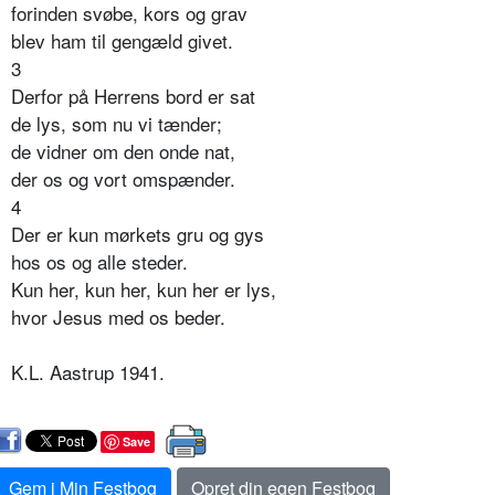
forinden svøbe, kors og grav
blev ham til gengæld givet.
3
Derfor på Herrens bord er sat
de lys, som nu vi tænder;
de vidner om den onde nat,
der os og vort omspænder.
4
Der er kun mørkets gru og gys
hos os og alle steder.
Kun her, kun her, kun her er lys,
hvor Jesus med os beder.
K.L. Aastrup 1941.
Save
Gem i Min Festbog
Opret din egen Festbog