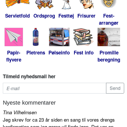
Servietfold
Ordsprog
Festtøj
Frisurer
Fest-
arrangør
Papir-
Pletrens
Pølseinfo
Fest info
Promille
flyvere
beregning
Tilmeld nyhedsmail her
Nyeste kommentarer
Tina Vilhelmsen
Jeg skrev for ca 23 år siden en sang til vores drengs
konfirmation som jeg gerne vil finde igen. Det var en