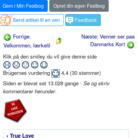
Gem i Min Festbog
Opret din egen Festbog
Send artikel til en ven
Feedback
Forrige:
Næste: Venner ser paa
Danmarks Kort
Velkommen, lærkelil
Klik på den smiley du vil give denne side
Brugernes vurdering
4,4
(
30
stemmer)
Siden er blevet set 13.028 gange -
Se og skriv
.
kommentarer herunder
• True Love