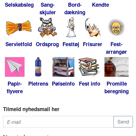
Selskabsleg
Sang-
Bord-
Kendte
skjuler
dækning
Servietfold
Ordsprog
Festtøj
Frisurer
Fest-
arrangør
Papir-
Pletrens
Pølseinfo
Fest info
Promille
flyvere
beregning
Tilmeld nyhedsmail her