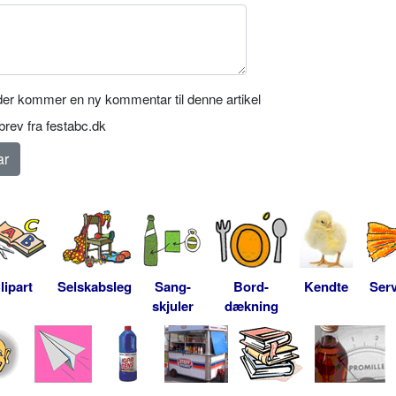
er kommer en ny kommentar til denne artikel
rev fra festabc.dk
lipart
Selskabsleg
Sang-
Bord-
Kendte
Serv
skjuler
dækning