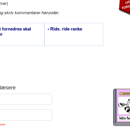
mer)
og skriv kommentarer herunder
.
t fornedres skal
• Ride. ride ranke
er
læsere
sitet.