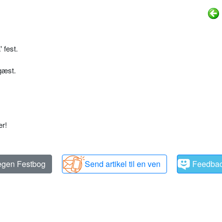
 fest.
gæst.
r!
 egen Festbog
Send artikel til en ven
Feedba