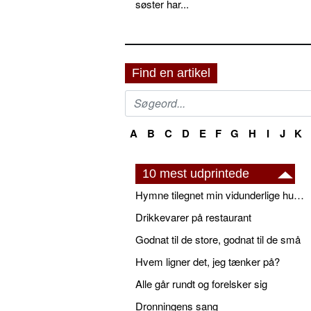
søster har...
Find en artikel
A
B
C
D
E
F
G
H
I
J
K
10 mest udprintede
Hymne tilegnet min vidunderlige husbond
Drikkevarer på restaurant
Godnat til de store, godnat til de små
Hvem ligner det, jeg tænker på?
Alle går rundt og forelsker sig
Dronningens sang