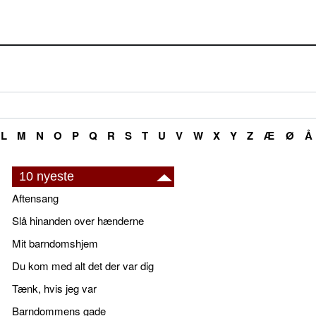
L
M
N
O
P
Q
R
S
T
U
V
W
X
Y
Z
Æ
Ø
Å
10 nyeste
Aftensang
Slå hinanden over hænderne
Mit barndomshjem
Du kom med alt det der var dig
Tænk, hvis jeg var
Barndommens gade