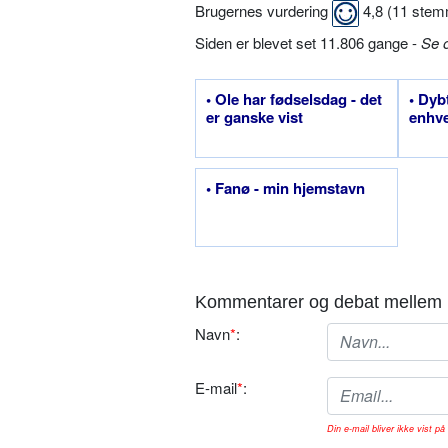
Brugernes vurdering
4,8
(
11
stem
Siden er blevet set 11.806 gange -
Se 
• Ole har fødselsdag - det
• Dyb
er ganske vist
enhv
• Fanø - min hjemstavn
Kommentarer og debat mellem 
Navn
*
:
E-mail
*
:
Din e-mail bliver ikke vist på 