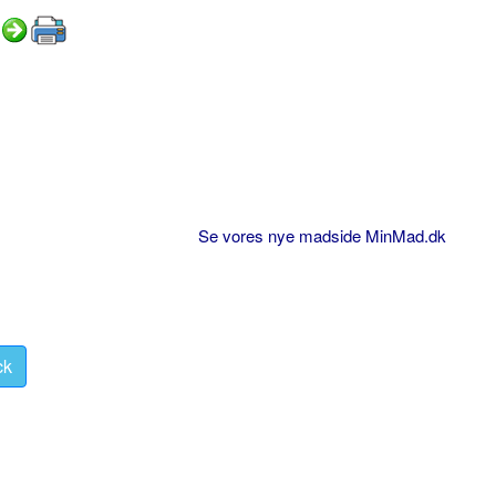
Se vores nye madside MinMad.dk
ck