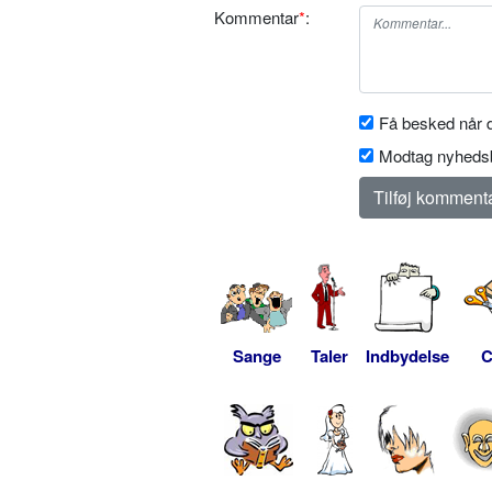
Kommentar
*
:
Få besked når d
Modtag nyhedsb
Sange
Taler
Indbydelse
C