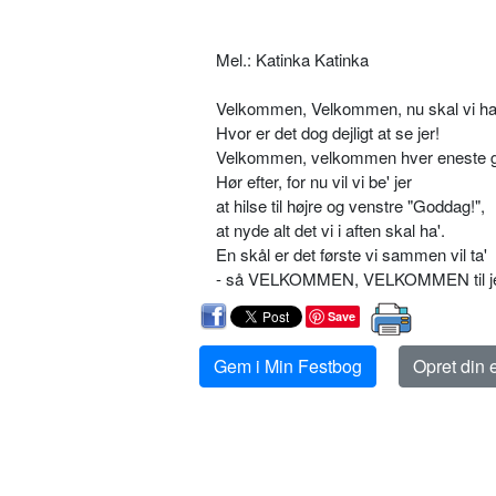
Mel.: Katinka Katinka
Velkommen, Velkommen, nu skal vi ha'
Hvor er det dog dejligt at se jer!
Velkommen, velkommen hver eneste 
Hør efter, for nu vil vi be' jer
at hilse til højre og venstre "Goddag!",
at nyde alt det vi i aften skal ha'.
En skål er det første vi sammen vil ta'
- så VELKOMMEN, VELKOMMEN til je
Save
Gem i Min Festbog
Opret din