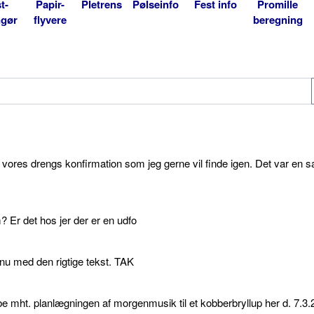
t-
Papir-
Pletrens
Pølseinfo
Fest info
Promille
ngør
flyvere
beregning
l vores drengs konfirmation som jeg gerne vil finde igen. Det var en s
 Er det hos jer der er en udfo
p nu med den rigtige tekst. TAK
e mht. planlægningen af morgenmusik til et kobberbryllup her d. 7.3.