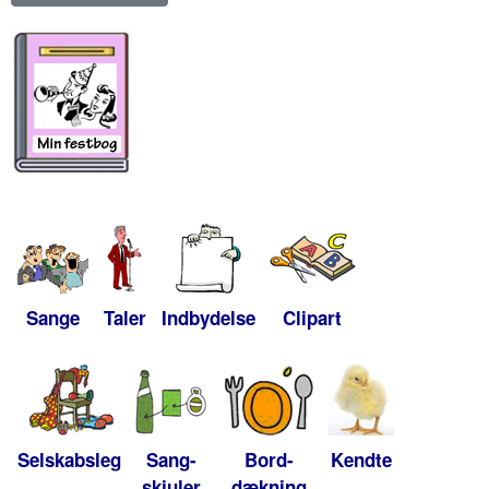
Sange
Taler
Indbydelse
Clipart
Selskabsleg
Sang-
Bord-
Kendte
skjuler
dækning