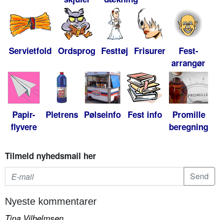
Servietfold
Ordsprog
Festtøj
Frisurer
Fest-
arrangør
Papir-
Pletrens
Pølseinfo
Fest info
Promille
flyvere
beregning
Tilmeld nyhedsmail her
Nyeste kommentarer
Tina Vilhelmsen