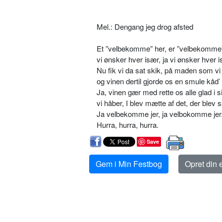
Mel.: Dengang jeg drog afsted
Et ”velbekomme” her, er ”velbekomme”
vi ønsker hver især, ja vi ønsker hver i
Nu fik vi da sat skik, på maden som vi 
og vinen dertil gjorde os en smule kåd’ 
Ja, vinen gær med rette os alle glad i s
vi håber, I blev mætte af det, der blev s
Ja velbekomme jer, ja velbokomme jer
Hurra, hurra, hurra.
Save
Gem i Min Festbog
Opret din