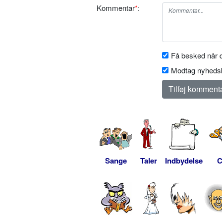
Kommentar
*
:
Få besked når d
Modtag nyhedsb
Sange
Taler
Indbydelse
C