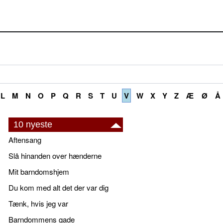
L
M
N
O
P
Q
R
S
T
U
V
W
X
Y
Z
Æ
Ø
Å
10 nyeste
Aftensang
Slå hinanden over hænderne
Mit barndomshjem
Du kom med alt det der var dig
Tænk, hvis jeg var
Barndommens gade