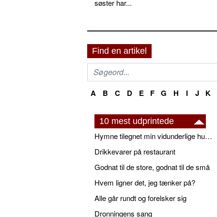
søster har...
Find en artikel
A
B
C
D
E
F
G
H
I
J
K
10 mest udprintede
Hymne tilegnet min vidunderlige husbond
Drikkevarer på restaurant
Godnat til de store, godnat til de små
Hvem ligner det, jeg tænker på?
Alle går rundt og forelsker sig
Dronningens sang