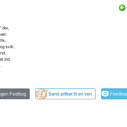
 der,
sær.
fik,
og kvik’.
ind,
at ind.
.
 egen Festbog
Send artikel til en ven
Feedba