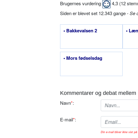
Brugernes vurdering
4,3
(
12
stem
Siden er blevet set 12.343 gange -
Se 
• Bakkevalsen 2
• Læn
• Mors fødselsdag
Kommentarer og debat mellem 
Navn
*
:
E-mail
*
:
Din e-mail bliver ikke vist på 