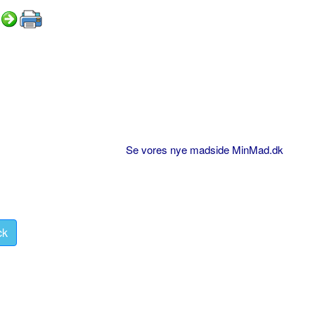
Se vores nye madside MinMad.dk
ck