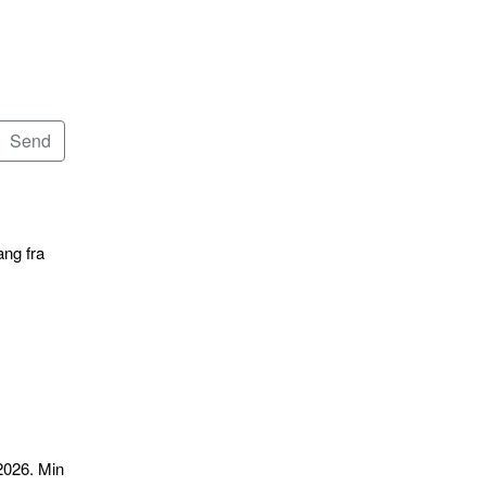
ang fra
2026. Min