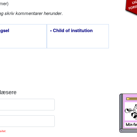
mer)
og skriv kommentarer herunder
.
gsel
• Child of institution
læsere
sitet.