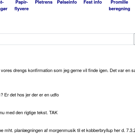
t-
Papir-
Pletrens
Pølseinfo
Fest info
Promille
ngør
flyvere
beregning
l vores drengs konfirmation som jeg gerne vil finde igen. Det var en s
 Er det hos jer der er en udfo
p nu med den rigtige tekst. TAK
e mht. planlægningen af morgenmusik til et kobberbryllup her d. 7.3.