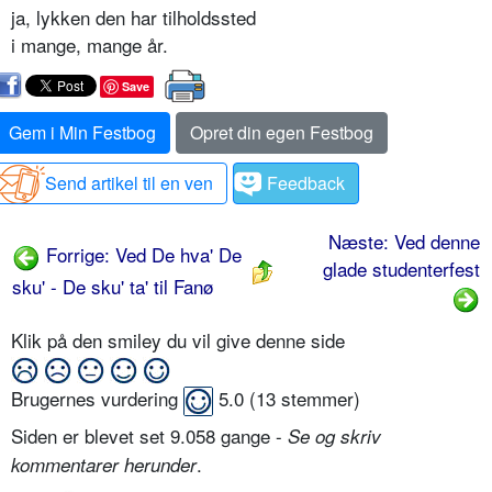
ja, lykken den har tilholdssted
i mange, mange år.
Save
Gem i Min Festbog
Opret din egen Festbog
Send artikel til en ven
Feedback
Næste: Ved denne
Forrige: Ved De hva' De
glade studenterfest
sku' - De sku' ta' til Fanø
Klik på den smiley du vil give denne side
Brugernes vurdering
5.0
(
13
stemmer)
Siden er blevet set 9.058 gange -
Se og skriv
.
kommentarer herunder