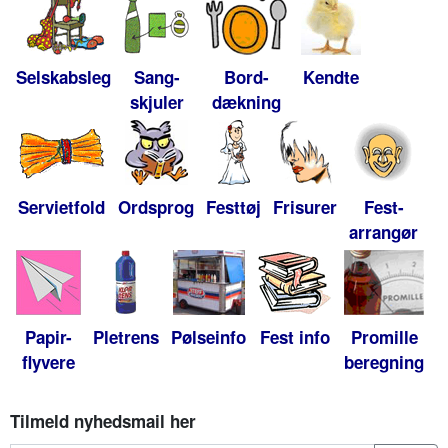
Selskabsleg
Sang-
Bord-
Kendte
skjuler
dækning
Servietfold
Ordsprog
Festtøj
Frisurer
Fest-
arrangør
Papir-
Pletrens
Pølseinfo
Fest info
Promille
flyvere
beregning
Tilmeld nyhedsmail her