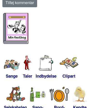
Sange
Taler
Indbydelse
Clipart
Selskabsleg
Sang-
Bord-
Kendte