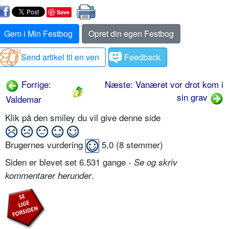
Save
Gem i Min Festbog
Opret din egen Festbog
Send artikel til en ven
Feedback
Forrige:
Næste: Vanæret vor drot kom i
sin grav
Valdemar
Klik på den smiley du vil give denne side
Brugernes vurdering
5,0
(
8
stemmer)
Siden er blevet set 6.531 gange -
Se og skriv
.
kommentarer herunder