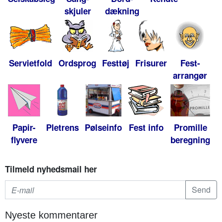
skjuler
dækning
Servietfold
Ordsprog
Festtøj
Frisurer
Fest-
arrangør
Papir-
Pletrens
Pølseinfo
Fest info
Promille
flyvere
beregning
Tilmeld nyhedsmail her
Nyeste kommentarer