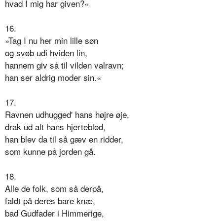
hvad I mig har given?«
16.
»Tag I nu her min lille søn
og svøb udi hviden lin,
hannem giv så til vilden valravn;
han ser aldrig moder sin.«
17.
Ravnen udhugged' hans højre øje,
drak ud alt hans hjerteblod,
han blev da til så gæv en ridder,
som kunne på jorden gå.
18.
Alle de folk, som så derpå,
faldt på deres bare knæ,
bad Gudfader i Himmerige,