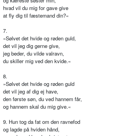
og kæreste søster min,
hvad vil du mig for gave give
at fly dig til fæstemand din?«
7.
»Sølvet det hvide og røden guld,
det vil jeg dig gerne give,
jeg beder, du vilde valravn,
du skiller mig ved den kvide.«
8.
»Sølvet det hvide og røden guld
det vil jeg af dig ej have,
den første søn, du ved hannem får,
og hannem skal du mig give.«
9. Hun tog da fat om den ravnefod
og lagde på hviden hånd,