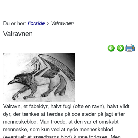
Du er her:
Forside
> Valravnen
Valravnen
Valravn, et fabeldyr, halvt fugl (ofte en ravn), halvt vildt
dyr, der tænkes at færdes på øde steder på jagt efter
menneskeblod. Man troede, at den var et omskabt
menneske, som kun ved at nyde menneskeblod
(eventuelt et spædbarns blod) kunne forløses. Men