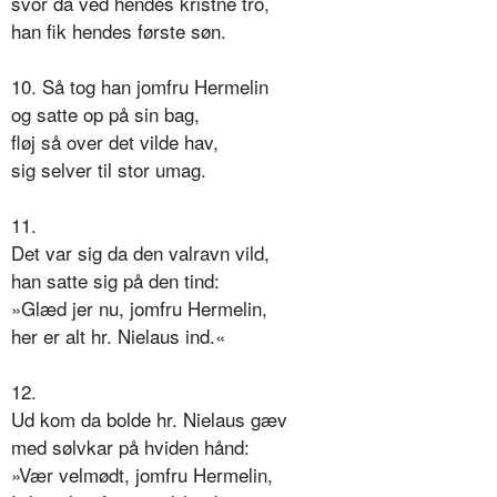
svor da ved hendes kristne tro,
han fik hendes første søn.
10. Så tog han jomfru Hermelin
og satte op på sin bag,
fløj så over det vilde hav,
sig selver til stor umag.
11.
Det var sig da den valravn vild,
han satte sig på den tind:
»Glæd jer nu, jomfru Hermelin,
her er alt hr. Nielaus ind.«
12.
Ud kom da bolde hr. Nielaus gæv
med sølvkar på hviden hånd:
»Vær velmødt, jomfru Hermelin,